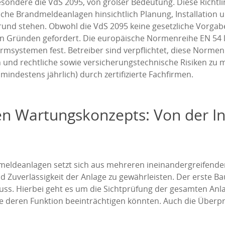
besondere die VdS 2095, von großer Bedeutung. Diese Richtl
sche Brandmeldeanlagen hinsichtlich Planung, Installation
nd stehen. Obwohl die VdS 2095 keine gesetzliche Vorgabe is
en Gründen gefordert. Die europäische Normenreihe EN 54
ystemen fest. Betreiber sind verpflichtet, diese Normen u
n und rechtliche sowie versicherungstechnische Risiken zu 
mindestens jährlich) durch zertifizierte Fachfirmen.
en Wartungskonzepts: Von der In
eldeanlagen setzt sich aus mehreren ineinandergreifenden
d Zuverlässigkeit der Anlage zu gewährleisten. Der erste Bau
 muss. Hierbei geht es um die Sichtprüfung der gesamten A
e deren Funktion beeinträchtigen könnten. Auch die Überp