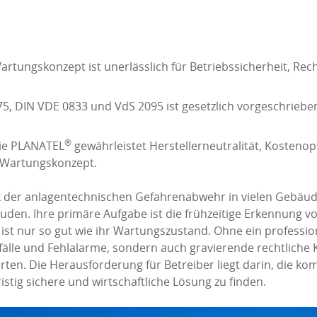
rtungskonzept ist unerlässlich für Betriebssicherheit, Rec
5, DIN VDE 0833 und VdS 2095 ist gesetzlich vorgeschriebe
®
ie PLANATEL
gewährleistet Herstellerneutralität, Kostenop
s Wartungskonzept.
der anlagentechnischen Gefahrenabwehr in vielen Gebäude
den. Ihre primäre Aufgabe ist die frühzeitige Erkennung v
st nur so gut wie ihr Wartungszustand. Ohne ein professio
älle und Fehlalarme, sondern auch gravierende rechtliche 
en. Die Herausforderung für Betreiber liegt darin, die k
stig sichere und wirtschaftliche Lösung zu finden.