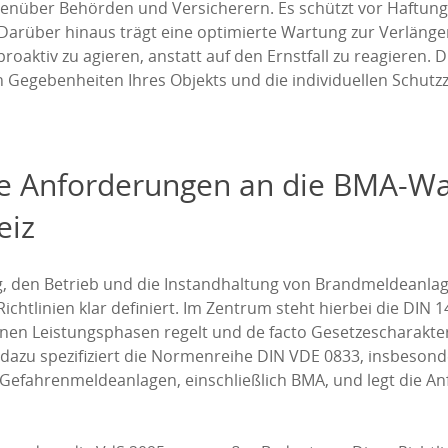
genüber Behörden und Versicherern. Es schützt vor Haftung
 Darüber hinaus trägt eine optimierte Wartung zur Verläng
 proaktiv zu agieren, anstatt auf den Ernstfall zu reagieren
n Gegebenheiten Ihres Objekts und die individuellen Schutzz
e Anforderungen an die BMA-Wa
eiz
ng, den Betrieb und die Instandhaltung von Brandmeldeanlag
htlinien klar definiert. Im Zentrum steht hierbei die DIN 1
en Leistungsphasen regelt und de facto Gesetzescharakter 
 dazu spezifiziert die Normenreihe DIN VDE 0833, insbesonder
Gefahrenmeldeanlagen, einschließlich BMA, und legt die An