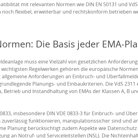
atibilität mit relevanten Normen wie DIN EN 50131 und VdS 
en noch flexibel, erweiterbar und rechtskonform betrieben 
Normen: Die Basis jeder EMA-Pl
ldeanlage muss eine Vielzahl von gesetzlichen Anforderun
 wichtigsten Regelwerken gehören die europäische Normenr
 allgemeine Anforderungen an Einbruch- und Überfallmeldea
rundlegende Planungs- und Einbaukriterien. Die VdS 2311 e
, Betrieb und Instandhaltung von EMAs der Klassen A, B und
0833, insbesondere DIN VDE 0833-3 für Einbruch- und Über
n zuverlässig funktionieren, manipulationssicher sind und 
me Planung berücksichtigt zudem Aspekte wie Datenschutz 
g an Notruf- und Serviceleitstellen (NSL). Die Nichteinhal