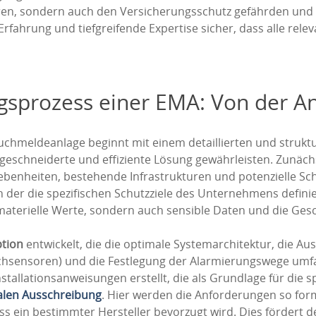
en, sondern auch den Versicherungsschutz gefährden und 
 Erfahrung und tiefgreifende Expertise sicher, dass alle re
ngsprozess einer EMA: Von der A
uchmeldeanlage beginnt mit einem detaillierten und strukt
ßgeschneiderte und effiziente Lösung gewährleisten. Zunäc
ebenheiten, bestehende Infrastrukturen und potenzielle Sc
n der die spezifischen Schutzziele des Unternehmens definier
materielle Werte, sondern auch sensible Daten und die Gesch
ption
entwickelt, die die optimale Systemarchitektur, die Aus
sensoren) und die Festlegung der Alarmierungswege umfas
nstallationsanweisungen erstellt, die als Grundlage für di
alen Ausschreibung
. Hier werden die Anforderungen so formu
 ein bestimmter Hersteller bevorzugt wird. Dies fördert d