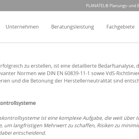
PLANATEL® Planungs- und Be
Unternehmen
Beratungsleistung
Fachgebiete
olgreich zu erstellen, ist eine detaillierte Bedarfsanalyse, 
ter Normen wie DIN EN 60839-11-1 sowie VdS-Richtlinien u
rien und die Betonung der Herstellerneutralität sind entsc
kontrollsysteme
tskontrollsysteme ist eine komplexe Aufgabe, die weit über t
, um langfristigen Mehrwert zu schaffen, Risiken zu minimi
dabei entscheidend.