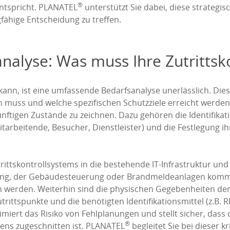
®
entspricht. PLANATEL
unterstützt Sie dabei, diese strateg
fähige Entscheidung zu treffen.
alyse: Was muss Ihre Zutrittsko
nn, ist eine umfassende Bedarfsanalyse unerlässlich. Diese 
n muss und welche spezifischen Schutzziele erreicht werden s
ftigen Zustände zu zeichnen. Dazu gehören die Identifikati
arbeitende, Besucher, Dienstleister) und die Festlegung ih
 Zutrittskontrollsystems in die bestehende IT-Infrastruktu
ssung, der Gebäudesteuerung oder Brandmeldeanlagen kommu
ben werden. Weiterhin sind die physischen Gegebenheiten der
trittspunkte und die benötigten Identifikationsmittel (z.B. 
miert das Risiko von Fehlplanungen und stellt sicher, dass
®
ens zugeschnitten ist. PLANATEL
begleitet Sie bei dieser k