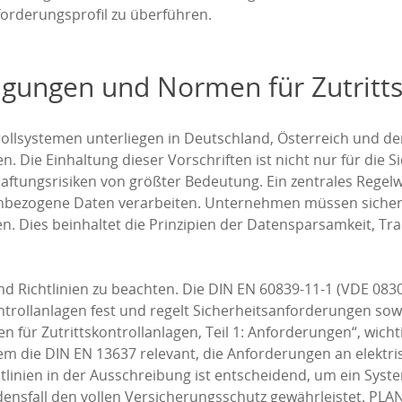
forderungsprofil zu überführen.
gungen und Normen für Zutritts
ollsystemen unterliegen in Deutschland, Österreich und der
e Einhaltung dieser Vorschriften ist nicht nur für die Si
ftungsrisiken von größter Bedeutung. Ein zentrales Regel
nbezogene Daten verarbeiten. Unternehmen müssen sicherst
 Dies beinhaltet die Prinzipien der Datensparsamkeit, Tra
Richtlinien zu beachten. Die DIN EN 60839-11-1 (VDE 0830-
ntrollanlagen fest und regelt Sicherheitsanforderungen so
nien für Zutrittskontrollanlagen, Teil 1: Anforderungen“, wi
dem die DIN EN 13637 relevant, die Anforderungen an elektr
linien in der Ausschreibung ist entscheidend, um ein Syst
ensfall den vollen Versicherungsschutz gewährleistet. PLA