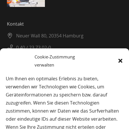
Kontakt
Neuer Wall 80, 20354 Hamburg
0 40 / 23 73 02-0
Cookie-Zustimmung
0 40 / 23 08 25
verwalten
info@planatel.de
Um Ihnen ein optimales Erlebnis zu bieten,
verwenden wir Technologien wie Cookies, um
© Planatel Planungs-und Beratungsges. mbH
Geräteinformationen zu speichern bzw. darauf
zuzugreifen. Wenn Sie diesen Technologien
Impressum
zustimmen, können wir Daten wie das Surfverhalten
oder eindeutige IDs auf dieser Website verarbeiten.
Datenschutz
Wenn Sie Ihre Zustimmung nicht erteilen oder