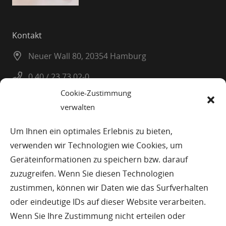
Kontakt
Neuer Wall 80, 20354 Hamburg
0 40 / 23 73 02-0
Cookie-Zustimmung
0 40 / 23 08 25
verwalten
info@planatel.de
Um Ihnen ein optimales Erlebnis zu bieten,
verwenden wir Technologien wie Cookies, um
© Planatel Planungs-und Beratungsges. mbH
Geräteinformationen zu speichern bzw. darauf
zuzugreifen. Wenn Sie diesen Technologien
Impressum
zustimmen, können wir Daten wie das Surfverhalten
oder eindeutige IDs auf dieser Website verarbeiten.
Datenschutz
Wenn Sie Ihre Zustimmung nicht erteilen oder