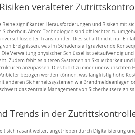
isiken veralteter Zutrittskontr
e Reihe signifikanter Herausforderungen und Risiken mit sic
Sicherheit. Ältere Technologien sind oft leichter zu umgeh
verschlüsselter Transponder. Dies schafft nicht nur Einfal
g von Ereignissen, was im Schadensfall gravierende Konse
 Die Verwaltung physischer Schlüssel ist zeitaufwendig und 
ht. Zudem fehlt es älteren Systemen an Skalierbarkeit und 
ukturen anzupassen. Dies führt zu einer unerwünschten Her
Anbieter bezogen werden können, was langfristig hohe Kost
t mit anderen Sicherheitssystemen wie Brandmeldeanlagen 
erschwert das zentrale Management von Sicherheitsereigniss
d Trends in der Zutrittskontroll
kelt sich rasant weiter, angetrieben durch Digitalisierung 