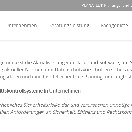
PLANATEL® Planungs- und Be
Unternehmen
Beratungsleistung
Fachgebiete
ge umfasst die Aktualisierung von Hard- und Software, um S
ung aktueller Normen und Datenschutzvorschriften sicherzust
gsdaten und eine herstellerneutrale Planung, um langfristig
rittskontrollsysteme in Unternehmen
 erhebliches Sicherheitsrisiko dar und verursachen unnötige 
ellen Anforderungen an Sicherheit, Effizienz und Rechtskon