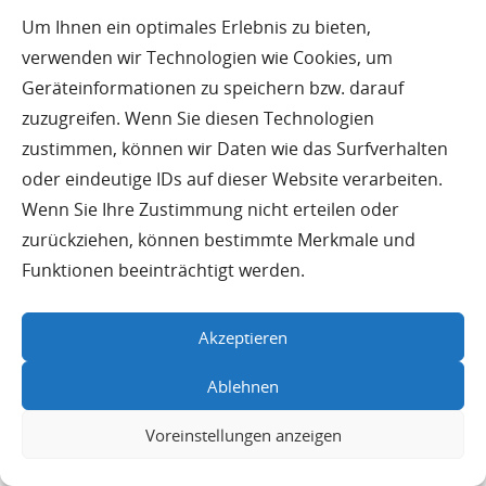
Um Ihnen ein optimales Erlebnis zu bieten,
®
PLANATEL
bietet als unabhängiges Planungs- und
verwenden wir Technologien wie Cookies, um
Beratungsunternehmen umfassende Unterstützung.
Geräteinformationen zu speichern bzw. darauf
Wir führen eine detaillierte Bedarfsanalyse durch,
zuzugreifen. Wenn Sie diesen Technologien
entwickeln eine maßgeschneiderte Sollkonzeption
zustimmen, können wir Daten wie das Surfverhalten
und erstellen herstellerneutrale
oder eindeutige IDs auf dieser Website verarbeiten.
Ausschreibungsunterlagen. Unsere Expertise stellt
Wenn Sie Ihre Zustimmung nicht erteilen oder
sicher, dass Sie die technisch und wirtschaftlich
zurückziehen, können bestimmte Merkmale und
beste Lösung erhalten, die alle
Funktionen beeinträchtigt werden.
datenschutzrechtlichen Anforderungen erfüllt. Wir
begleiten Sie von der Planung bis zur Abnahme und
Akzeptieren
prüfen die Rechtskonformität Ihrer Prozesse.
Ablehnen
Welche Rolle spielen technische und
Voreinstellungen anzeigen
organisatorische Maßnahmen (TOMs) für
die Datensicherheit?