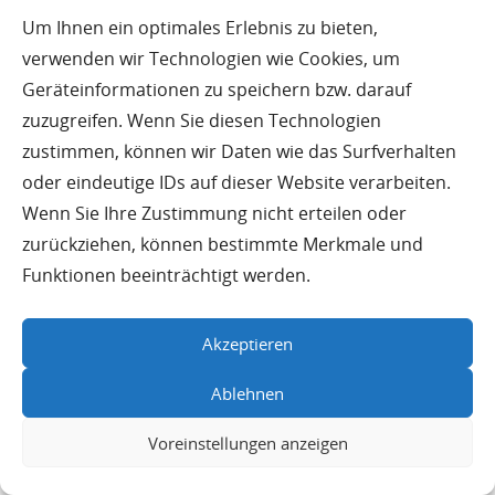
Um Ihnen ein optimales Erlebnis zu bieten,
verwenden wir Technologien wie Cookies, um
Geräteinformationen zu speichern bzw. darauf
zuzugreifen. Wenn Sie diesen Technologien
Nächster Schritt
zustimmen, können wir Daten wie das Surfverhalten
oder eindeutige IDs auf dieser Website verarbeiten.
Kontaktieren Sie uns für ein unverbindliches
Wenn Sie Ihre Zustimmung nicht erteilen oder
Erstgespräch.
zurückziehen, können bestimmte Merkmale und
PLANATEL® — Unabhängige Planung und Beratung
Funktionen beeinträchtigt werden.
seit 1992
Tel: 040 / 23 73 02-30
Akzeptieren
E-Mail:
info@planatel.de
Ablehnen
Häufig gestellte Fragen
Voreinstellungen anzeigen