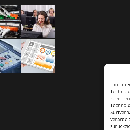
Um Ihnen
Technolo
speicher
Technolo
Surfverh
verarbei
zurückzi