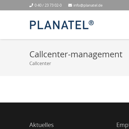
0 40 / 23 73 02-0
info@planatel.de
Callcenter-management
Callcenter
Aktuelles
Emp