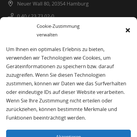
Neuer Wall 80, 20354 Hamburg
0 40 / 23 73 02-0
Cookie-Zustimmung
0 40 / 23 08 25
verwalten
info@planatel.de
Um Ihnen ein optimales Erlebnis zu bieten,
verwenden wir Technologien wie Cookies, um
© Planatel Planungs-und Beratungsges. mbH
Geräteinformationen zu speichern bzw. darauf
zuzugreifen. Wenn Sie diesen Technologien
Impressum
zustimmen, können wir Daten wie das Surfverhalten
oder eindeutige IDs auf dieser Website verarbeiten.
Datenschutz
Wenn Sie Ihre Zustimmung nicht erteilen oder
zurückziehen, können bestimmte Merkmale und
Seitenübersicht
Funktionen beeinträchtigt werden.
Haftungsausschluss
Akzeptieren