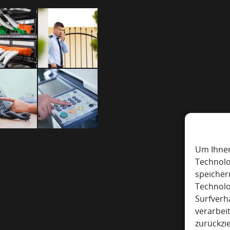
Um Ihnen
Technolo
speicher
Technolo
Surfverh
verarbei
zurückzi