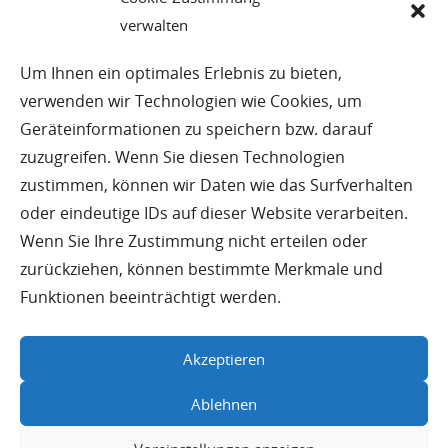
0 40 / 23 08 25
verwalten
info@planatel.de
Um Ihnen ein optimales Erlebnis zu bieten,
verwenden wir Technologien wie Cookies, um
© Planatel Planungs-und Beratungsges. mbH
Geräteinformationen zu speichern bzw. darauf
zuzugreifen. Wenn Sie diesen Technologien
Impressum
zustimmen, können wir Daten wie das Surfverhalten
oder eindeutige IDs auf dieser Website verarbeiten.
Datenschutz
Wenn Sie Ihre Zustimmung nicht erteilen oder
zurückziehen, können bestimmte Merkmale und
Seitenübersicht
Funktionen beeinträchtigt werden.
Haftungsausschluss
Akzeptieren
AGB
Ablehnen
Aktuelles