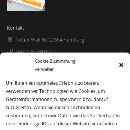
Kontakt
Neuer Wall 80, 20354 Hamburg
0 40 / 23 73 02-0
Cookie-Zustimmung
0 40 / 23 08 25
verwalten
info@planatel.de
Um Ihnen ein optimales Erlebnis zu bieten,
verwenden wir Technologien wie Cookies, um
© Planatel Planungs-und Beratungsges. mbH
Geräteinformationen zu speichern bzw. darauf
zuzugreifen. Wenn Sie diesen Technologien
Impressum
zustimmen, können wir Daten wie das Surfverhalten
oder eindeutige IDs auf dieser Website verarbeiten.
Datenschutz