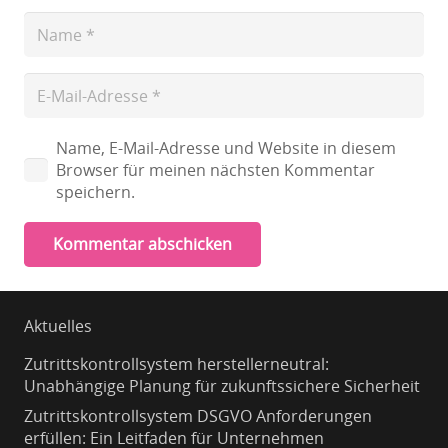
Name, E-Mail-Adresse und Website in diesem
Browser für meinen nächsten Kommentar
speichern.
Kommentar abschicken
Aktuelles
Zutrittskontrollsystem herstellerneutral:
Unabhängige Planung für zukunftssichere Sicherheit
Zutrittskontrollsystem DSGVO Anforderungen
erfüllen: Ein Leitfaden für Unternehmen