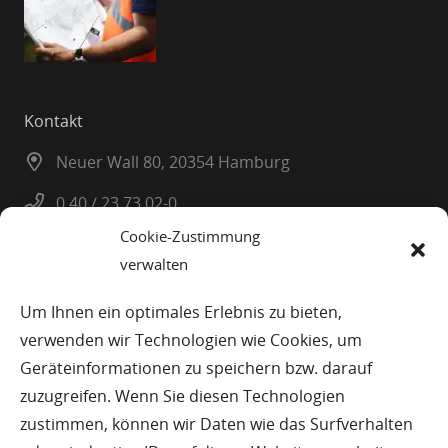
Kontakt
Neuer Wall 80, 20354 Hamburg
0 40 / 23 73 02-0
Cookie-Zustimmung
0 40 / 23 08 25
verwalten
info@planatel.de
Um Ihnen ein optimales Erlebnis zu bieten,
verwenden wir Technologien wie Cookies, um
© Planatel Planungs-und Beratungsges. mbH
Geräteinformationen zu speichern bzw. darauf
zuzugreifen. Wenn Sie diesen Technologien
Impressum
zustimmen, können wir Daten wie das Surfverhalten